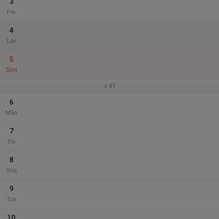
3
Fre
4
Lör
5
Sön
v.41
6
Mån
7
Tis
8
Ons
9
Tor
10