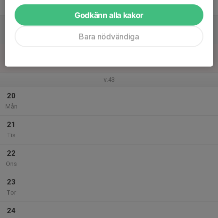
Fre
Godkänn alla kakor
18
Lör
Bara nödvändiga
19
Sön
v.43
20
Mån
21
Tis
22
Ons
23
Tor
24