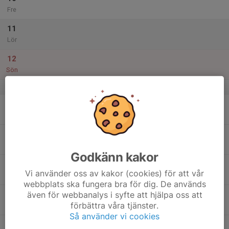
Fre
11
Lör
12
Sön
v.42
13
Mån
14
Tis
Godkänn kakor
15
Vi använder oss av kakor (cookies) för att vår
Ons
webbplats ska fungera bra för dig. De används
även för webbanalys i syfte att hjälpa oss att
16
förbättra våra tjänster.
Tor
Så använder vi cookies
17