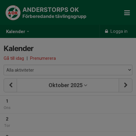
ANDERSTORPS OK
Förberedande tävlingsgrupp
Logga in
Kalender
Kalender
Gå till idag
|
Prenumerera
Oktober 2025
1
Ons
2
Tor