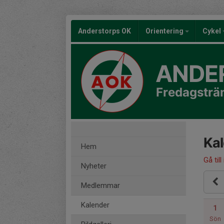
Anderstorps OK
Orientering
Cykel
ANDE
Fredagsträ
Ka
Hem
Gå till
Nyheter
Medlemmar
Kalender
1
Sön