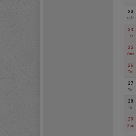
23
Mån
24
Tis
25
Ons
26
Tor
27
Fre
28
Lör
29
Sön