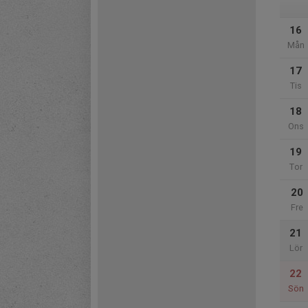
16
Mån
17
Tis
18
Ons
19
Tor
20
Fre
21
Lör
22
Sön