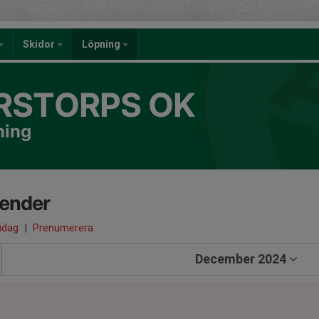
Skidor
Löpning
RSTORPS OK
ning
lender
 idag
|
Prenumerera
December 2024