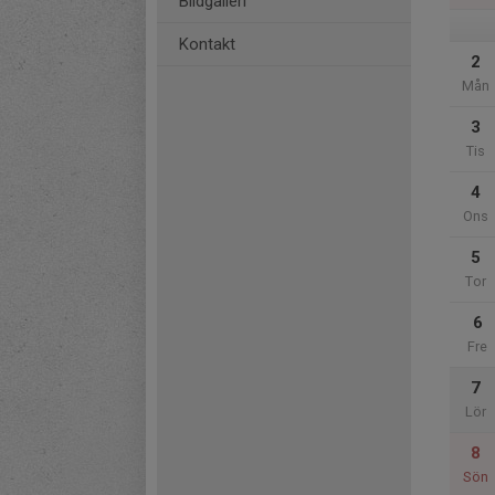
Bildgalleri
Kontakt
2
Mån
3
Tis
4
Ons
5
Tor
6
Fre
7
Lör
8
Sön