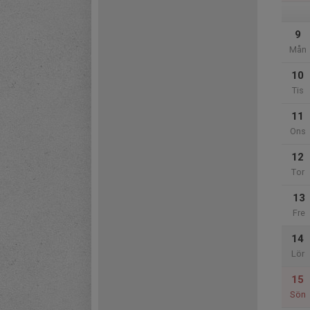
9
Mån
10
Tis
11
Ons
12
Tor
13
Fre
14
Lör
15
Sön