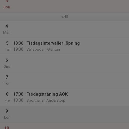
3
Sön
v.45
4
Mån
5
18:30
Tisdagsintervaller löpning
19:30
Tis
Vallaboden, Gläntan
6
Ons
7
Tor
8
17:30
Fredagsträning AOK
18:30
Fre
Sporthallen Anderstorp
9
Lör
10