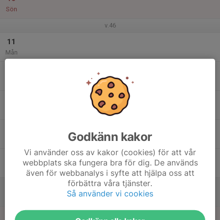
Sön
v.46
11
Mån
12
18:30
Tisdagsintervaller löpning
19:30
Tis
Vallaboden, Gläntan
13
Ons
14
Godkänn kakor
Tor
Vi använder oss av kakor (cookies) för att vår
15
17:30
Fredagsträning AOK
webbplats ska fungera bra för dig. De används
18:30
Fre
Sporthallen Anderstorp
även för webbanalys i syfte att hjälpa oss att
förbättra våra tjänster.
16
Så använder vi cookies
Lör
17