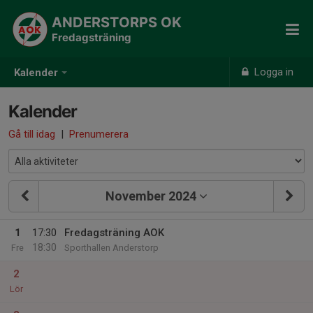
ANDERSTORPS OK
Fredagsträning
Logga in
Kalender
Kalender
Gå till idag
|
Prenumerera
November 2024
1
17:30
Fredagsträning AOK
18:30
Fre
Sporthallen Anderstorp
2
Lör