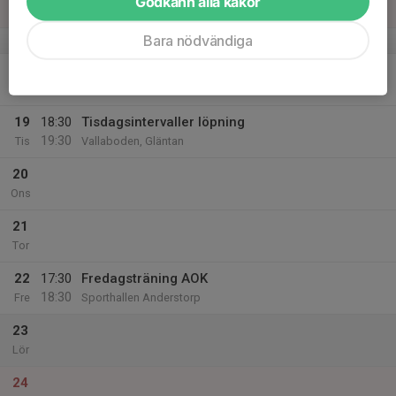
Godkänn alla kakor
Sön
Bara nödvändiga
v.47
18
Mån
19
18:30
Tisdagsintervaller löpning
19:30
Tis
Vallaboden, Gläntan
20
Ons
21
Tor
22
17:30
Fredagsträning AOK
18:30
Fre
Sporthallen Anderstorp
23
Lör
24