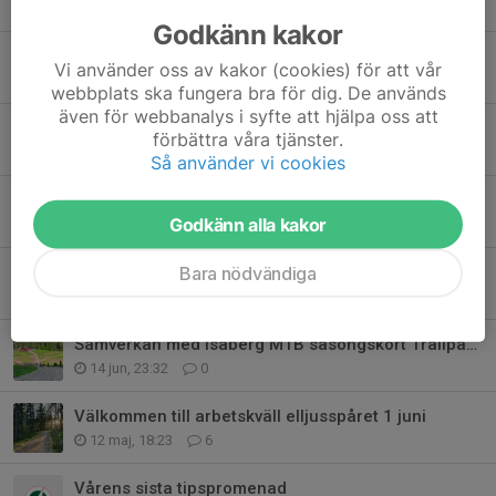
Idag, 16:28
0
Godkänn kakor
Slåtter på Bygget
Vi använder oss av kakor (cookies) för att vår
5 aug, 21:31
0
webbplats ska fungera bra för dig. De används
även för webbanalys i syfte att hjälpa oss att
Välkomna!
förbättra våra tjänster.
17 jul, 08:01
0
Så använder vi cookies
Klubbens motionsspår
Godkänn alla kakor
29 jun, 18:14
0
Bara nödvändiga
Välkommen till arbetskväll 17 augusti- MTB-leder och elljusspår
28 jun, 20:42
0
Samverkan med Isaberg MTB säsongskort Trailpass/Bikepass
14 jun, 23:32
0
Välkommen till arbetskväll elljusspåret 1 juni
12 maj, 18:23
6
Vårens sista tipspromenad