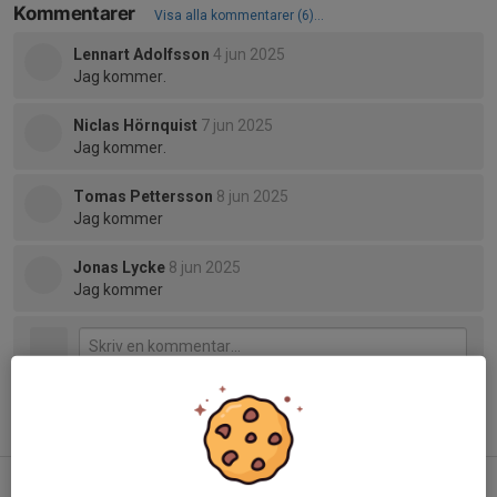
Kommentarer
Visa alla kommentarer (6)...
Lennart Adolfsson
4 jun 2025
Jag kommer.
Niclas Hörnquist
7 jun 2025
Jag kommer.
Tomas Pettersson
8 jun 2025
Jag kommer
Jonas Lycke
8 jun 2025
Jag kommer
Tidigare nyheter
Familjeorientering i höst