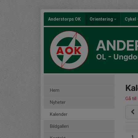
Anderstorps OK
Orientering
Cykel
ANDE
OL - Ungd
Ka
Hem
Gå till
Nyheter
Kalender
Bildgalleri
1