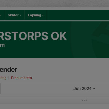
Skidor
Löpning
RSTORPS OK
om
lender
 idag
|
Prenumerera
Juli 2024
v.27