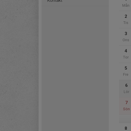
Kontakt
Mån
2
Tis
3
Ons
4
Tor
5
Fre
6
Lör
7
Sön
8