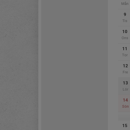
Mån
9
Tis
10
Ons
11
Tor
12
Fre
13
Lör
14
Sön
15