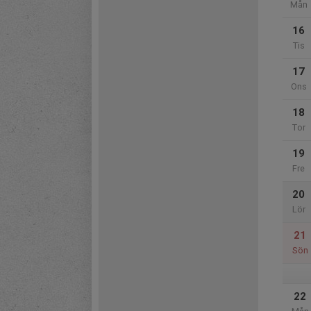
Mån
16
Tis
17
Ons
18
Tor
19
Fre
20
Lör
21
Sön
22