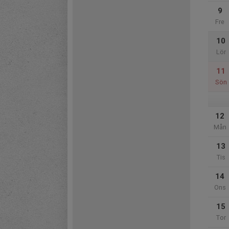
9
Fre
10
Lör
11
Sön
12
Mån
13
Tis
14
Ons
15
Tor