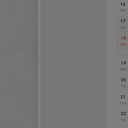
16
Fre
17
Lör
18
Sön
19
Mån
20
Tis
21
Ons
22
Tor