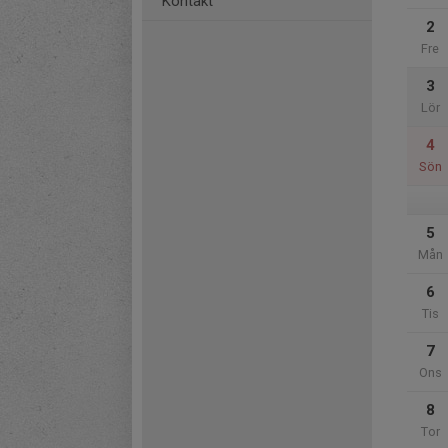
Kontakt
2
Fre
3
Lör
4
Sön
5
Mån
6
Tis
7
Ons
8
Tor