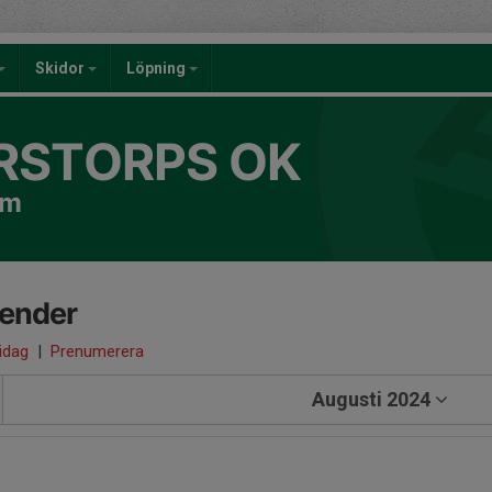
Skidor
Löpning
RSTORPS OK
om
lender
 idag
|
Prenumerera
Augusti 2024