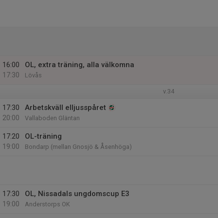
16:00
OL, extra träning, alla välkomna
17:30
Lövås
v.34
17:30
Arbetskväll elljusspåret
20:00
Vallaboden Gläntan
17:20
OL-träning
19:00
Bondarp (mellan Gnosjö & Åsenhöga)
17:30
OL, Nissadals ungdomscup E3
19:00
Anderstorps OK