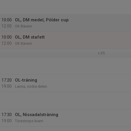
10:00
OL, DM medel, Pölder cup
12:00
OK Bävern
10:00
OL, DM stafett
12:00
OK Bävern
v.35
17:20
OL-träning
19:00
Lanna, södra delen
17:30
OL, Nissadalsträning
19:00
Törestorps kvarn