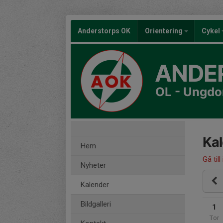
Anderstorps OK
Orientering
Cykel
ANDE
OL - Ungd
Ka
Hem
Gå till
Nyheter
Kalender
Bildgalleri
1
Tor