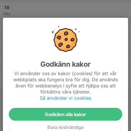
10
Mån
11
Tis
12
Ons
13
Godkänn kakor
Tor
Vi använder oss av kakor (cookies) för att vår
14
webbplats ska fungera bra för dig. De används
Fre
även för webbanalys i syfte att hjälpa oss att
förbättra våra tjänster.
15
Så använder vi cookies
Lör
16
Godkänn alla kakor
Sön
Bara nödvändiga
v.8