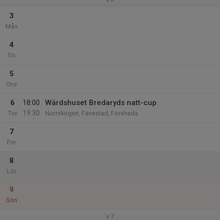
3
Mån
4
Tis
5
Ons
6
18:00
Wärdshuset Bredaryds natt-cup
19:30
Tor
Norrskogen, Fänestad, Forsheda
7
Fre
8
Lör
9
Sön
v.7