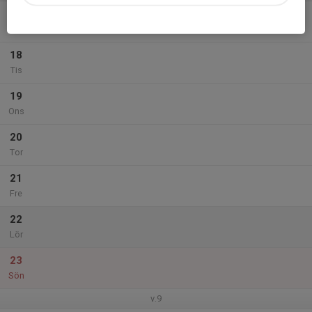
17
Mån
18
Tis
19
Ons
20
Tor
21
Fre
22
Lör
23
Sön
v.9