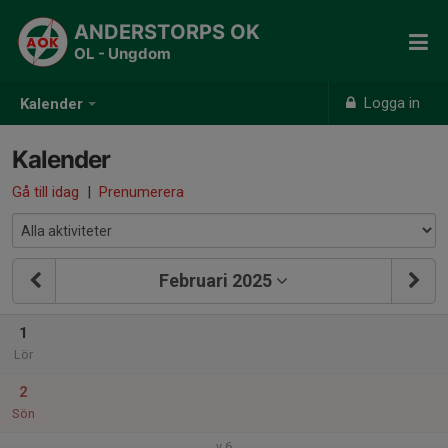
ANDERSTORPS OK
OL - Ungdom
Logga in
Kalender
Kalender
Gå till idag
|
Prenumerera
Februari 2025
1
Lör
2
Sön
v.6