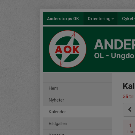
Anderstorps OK
Orientering
Cykel
ANDE
OL - Ungd
Ka
Hem
Gå till
Nyheter
Kalender
Bildgalleri
1
Lör