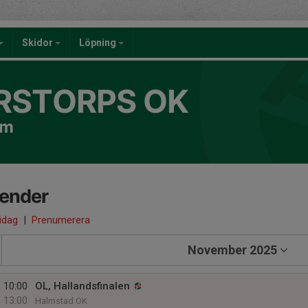
Skidor
Löpning
RSTORPS OK
om
lender
 idag
|
Prenumerera
November 2025
10:00
OL, Hallandsfinalen
13:00
Halmstad OK