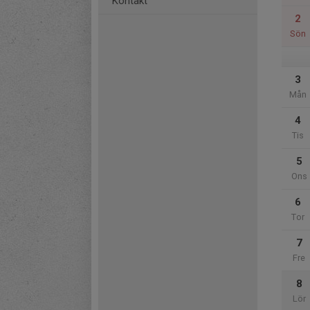
Kontakt
2
Sön
3
Mån
4
Tis
5
Ons
6
Tor
7
Fre
8
Lör