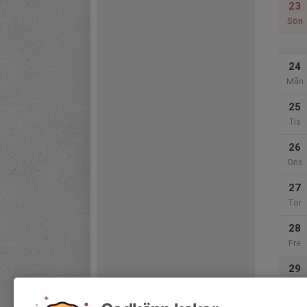
23
Sön
24
Mån
25
Tis
26
Ons
27
Tor
28
Fre
29
Lör