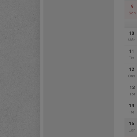
9
Sön
10
Mån
11
Tis
12
Ons
13
Tor
14
Fre
15
Lör