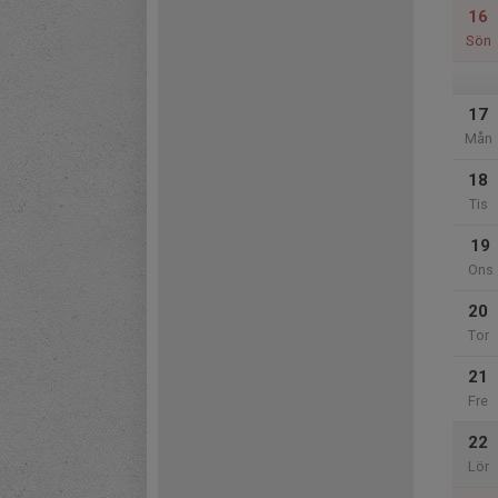
16
Sön
17
Mån
18
Tis
19
Ons
20
Tor
21
Fre
22
Lör