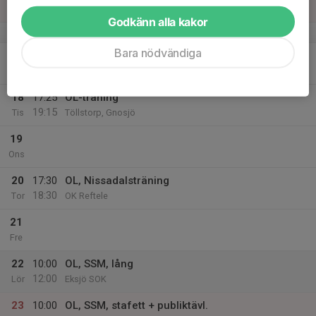
12:00
Sön
Bredaryd
Godkänn alla kakor
v.16
Bara nödvändiga
17
Mån
18
17:25
OL-träning
19:15
Tis
Töllstorp, Gnosjö
19
Ons
20
17:30
OL, Nissadalsträning
18:30
Tor
OK Reftele
21
Fre
22
10:00
OL, SSM, lång
12:00
Lör
Eksjö SOK
23
10:00
OL, SSM, stafett + publiktävl.