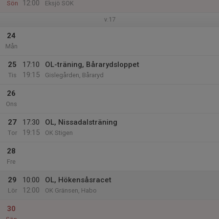
12:00
Sön
Eksjö SOK
v.17
24
Mån
25
17:10
OL-träning, Bårarydsloppet
19:15
Tis
Gislegården, Båraryd
26
Ons
27
17:30
OL, Nissadalsträning
19:15
Tor
OK Stigen
28
Fre
29
10:00
OL, Hökensåsracet
12:00
Lör
OK Gränsen, Habo
30