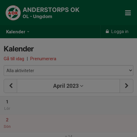
ANDERSTORPS OK
OL - Ungdom
Logga in
Kalender
Kalender
Gå till idag
|
Prenumerera
April 2023
1
Lör
2
Sön
v.14