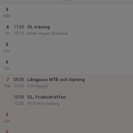
3
Mån
4
17:05
OL-träning
19:15
Tis
BSOK-stugan, Bredaryd
5
Ons
6
Tor
7
08:00
Långpass MTB och löpning
15:00
Fre
AOK Bygget
10:00
OL, Friskusträffen
12:00
FK Friskus Varberg
8
Lör
9