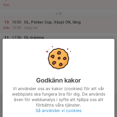
Sön
v.15
10
10:00
OL, Pölder Cup, Växjö OK, lång
12:00
Mån
Växjö OK
11
17:50
OL-träning
19:15
Tis
AOK Bygget
12
Ons
13
Tor
Godkänn kakor
14
Vi använder oss av kakor (cookies) för att vår
Fre
webbplats ska fungera bra för dig. De används
även för webbanalys i syfte att hjälpa oss att
15
10:00
OL, Bredaryds medel
förbättra våra tjänster.
12:00
Lör
Bredaryd
Så använder vi cookies
16
10:00
OL, Bredaryds långdistans