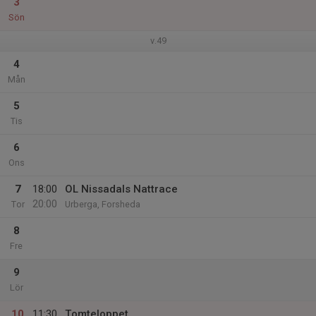
3
Sön
v.49
4
Mån
5
Tis
6
Ons
7
18:00
OL Nissadals Nattrace
20:00
Tor
Urberga, Forsheda
8
Fre
9
Lör
10
11:30
Tomteloppet