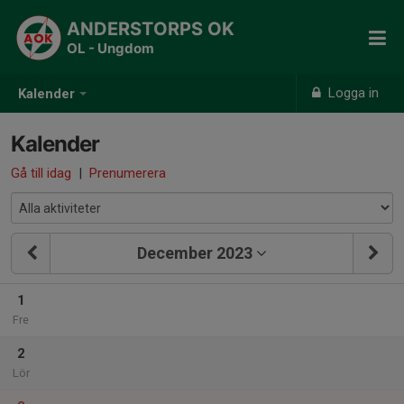
ANDERSTORPS OK
OL - Ungdom
Logga in
Kalender
Kalender
Gå till idag
|
Prenumerera
December 2023
1
Fre
2
Lör