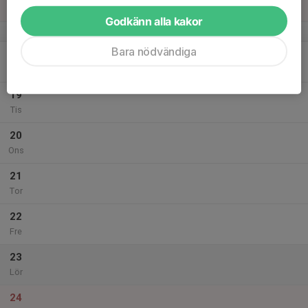
Sön
Godkänn alla kakor
v.51
Bara nödvändiga
18
Mån
19
Tis
20
Ons
21
Tor
22
Fre
23
Lör
24