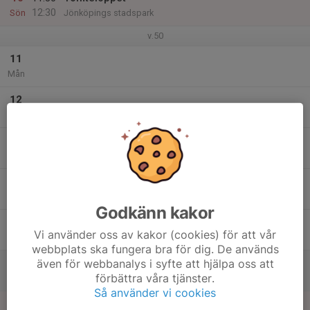
12:30
Sön
Jönköpings stadspark
v.50
11
Mån
12
Tis
13
Ons
14
Tor
Godkänn kakor
15
Vi använder oss av kakor (cookies) för att vår
Fre
webbplats ska fungera bra för dig. De används
även för webbanalys i syfte att hjälpa oss att
16
förbättra våra tjänster.
Lör
Så använder vi cookies
17