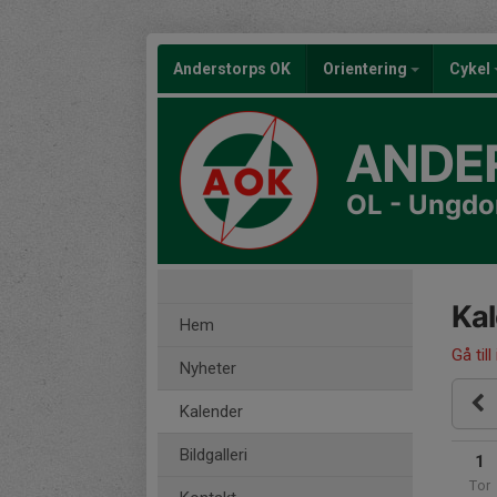
Anderstorps OK
Orientering
Cykel
ANDE
OL - Ungd
Ka
Hem
Gå till
Nyheter
Kalender
Bildgalleri
1
Tor