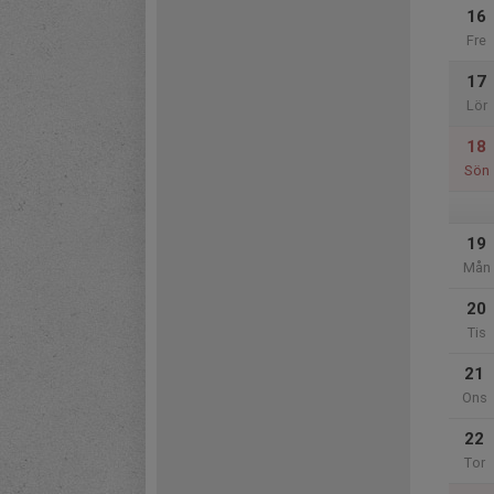
16
Fre
17
Lör
18
Sön
19
Mån
20
Tis
21
Ons
22
Tor