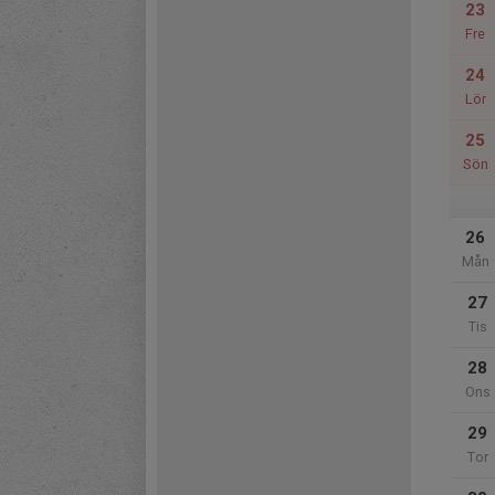
23
Fre
24
Lör
25
Sön
26
Mån
27
Tis
28
Ons
29
Tor