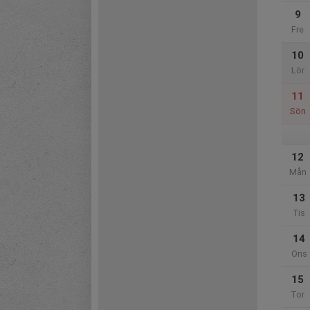
9
Fre
10
Lör
11
Sön
12
Mån
13
Tis
14
Ons
15
Tor