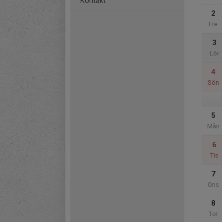
Kontakt
2
Fre
3
Lör
4
Sön
5
Mån
6
Tis
7
Ons
8
Tor