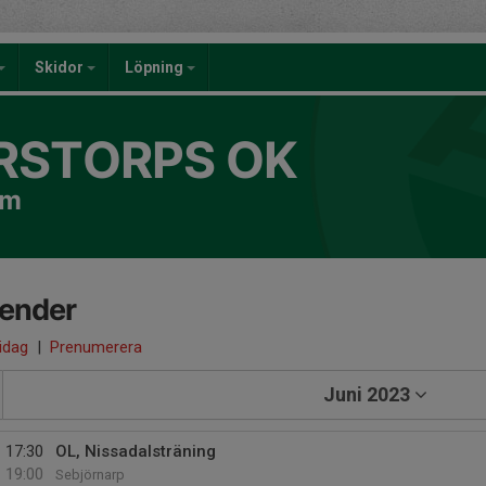
Skidor
Löpning
RSTORPS OK
om
lender
 idag
|
Prenumerera
Juni 2023
17:30
OL, Nissadalsträning
19:00
Sebjörnarp