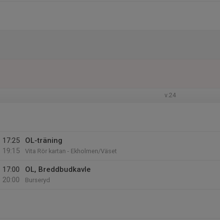
v.24
17:25
OL-träning
19:15
Vita Rör kartan - Ekholmen/Väset
17:00
OL, Breddbudkavle
20:00
Burseryd